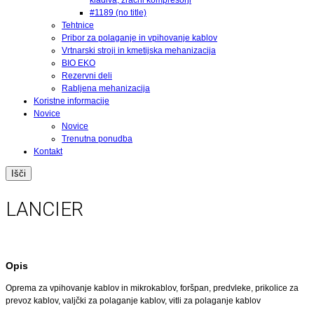
kladiva, zračni kompresorji
#1189 (no title)
Tehtnice
Pribor za polaganje in vpihovanje kablov
Vrtnarski stroji in kmetijska mehanizacija
BIO EKO
Rezervni deli
Rabljena mehanizacija
Koristne informacije
Novice
Novice
Trenutna ponudba
Kontakt
LANCIER
Opis
Oprema za vpihovanje kablov in mikrokablov, foršpan, predvleke, prikolice za
prevoz kablov, valjčki za polaganje kablov, vitli za polaganje kablov