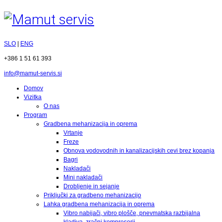
SLO
|
ENG
+386 1 51 61 393
info@mamut-servis.si
Domov
Vizitka
O nas
Program
Gradbena mehanizacija in oprema
Vrtanje
Freze
Obnova vodovodnih in kanalizacijskih cevi brez kopanja
Bagri
Nakladači
Mini nakladači
Drobljenje in sejanje
Priključki za gradbeno mehanizacijo
Lahka gradbena mehanizacija in oprema
Vibro nabijači, vibro plošče, pnevmatska razbijalna