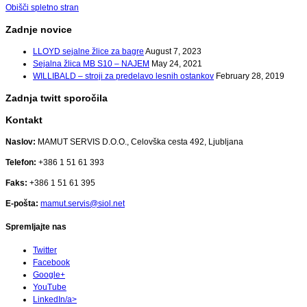
Obišči spletno stran
Zadnje novice
LLOYD sejalne žlice za bagre
August 7, 2023
Sejalna žlica MB S10 – NAJEM
May 24, 2021
WILLIBALD – stroji za predelavo lesnih ostankov
February 28, 2019
Zadnja twitt sporočila
Kontakt
Naslov:
MAMUT SERVIS D.O.O., Celovška cesta 492, Ljubljana
Telefon:
+386 1 51 61 393
Faks:
+386 1 51 61 395
E-pošta:
mamut.servis@siol.net
Spremljajte nas
Twitter
Facebook
Google+
YouTube
LinkedIn/a>