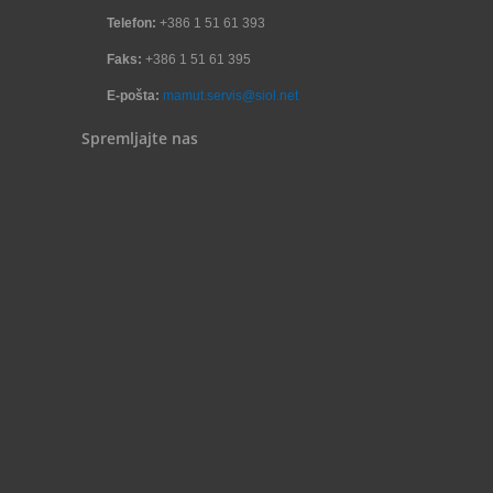
Telefon:
+386 1 51 61 393
Faks:
+386 1 51 61 395
E-pošta:
mamut.servis@siol.net
Spremljajte nas