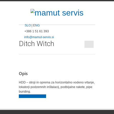
SLO
|
ENG
+386 1 51 61 393
info@mamut-servis.si
Ditch Witch
Opis
HDD – stroji in oprema za horizontalno vodeno vrtanje,
lokatorji podzemnih inštalacij, podbijalne rakete, pipe
bursting.
Obišči spletno stran