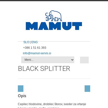
SLO
|
ENG
+386 1 51 61 393
info@mamut-servis.si
BLACK SPLITTER
Opis
Cepilec hlodovine, drobilec štorov, sveder za vrtanje