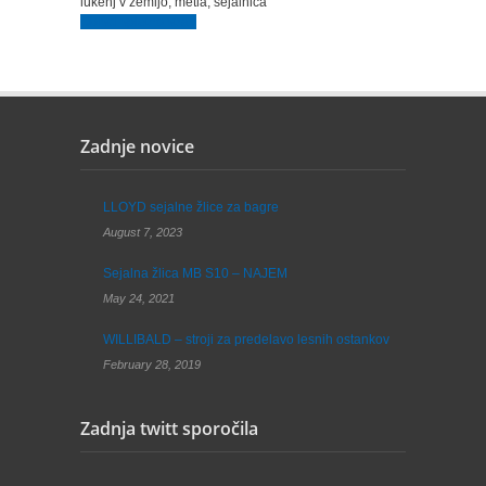
lukenj v zemljo, metla, sejalnica
Obišči spletno stran
Zadnje novice
LLOYD sejalne žlice za bagre
August 7, 2023
Sejalna žlica MB S10 – NAJEM
May 24, 2021
WILLIBALD – stroji za predelavo lesnih ostankov
February 28, 2019
Zadnja twitt sporočila