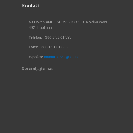
Kontakt
Naslov:
MAMUT SERVIS D.O.O., Celovška cesta
492, Ljubljana
Telefon:
+386 1 51 61 393
Faks:
+386 1 51 61 395
E-pošta:
mamut.servis@siol.net
Spremljajte nas